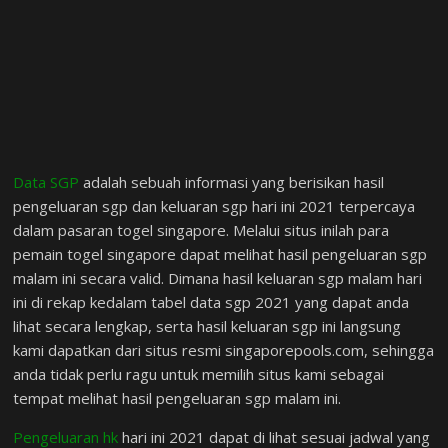
Data SGP
adalah sebuah informasi yang berisikan hasil
pengeluaran sgp dan keluaran sgp hari ini 2021 terpercaya
dalam pasaran togel singapore. Melalui situs inilah para
pemain togel singapore dapat melihat hasil pengeluaran sgp
malam ini secara valid. Dimana hasil keluaran sgp malam hari
ini di rekap kedalam tabel data sgp 2021 yang dapat anda
lihat secara lengkap, serta hasil keluaran sgp ini langsung
kami dapatkan dari situs resmi singaporepools.com, sehingga
anda tidak perlu ragu untuk memilih situs kami sebagai
tempat melihat hasil pengeluaran sgp malam ini.
Pengeluaran hk
hari ini 2021 dapat di lihat sesuai jadwal yang