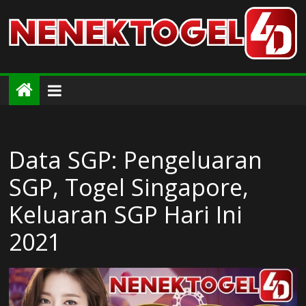
Skip
to
content
ColorMag
ColorMag
Demo
site
Data SGP: Pengeluaran
SGP, Togel Singapore,
Keluaran SGP Hari Ini
2021