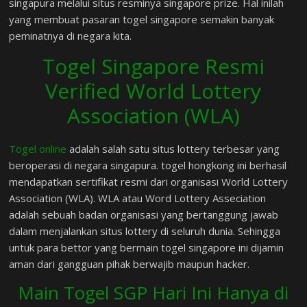
singapura melalui situs resminya singapore prize. Hal inilah
yang membuat pasaran togel singapore semakin banyak
peminatnya di negara kita.
Togel Singapore Resmi
Verified World Lottery
Association (WLA)
Togel online
adalah salah satu situs lottery terbesar yang
beroperasi di negara singapura. togel hongkong ini berhasil
mendapatkan sertifikat resmi dari organisasi World Lottery
Association (WLA). WLA atau Word Lottery Asseciation
adalah sebuah badan organisasi yang bertanggung jawab
dalam menjalankan situs lottery di seluruh dunia. Sehingga
untuk para bettor yang bermain togel singapore ini dijamin
aman dari gangguan pihak berwajib maupun hacker.
Main Togel SGP Hari Ini Hanya di